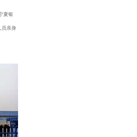
宁夏银
人员亲身