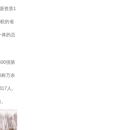
级资质1
营权的省
一体的总
00强第
职称万余
17人,
位。