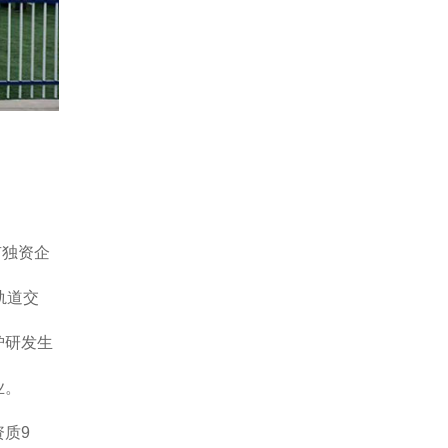
有独资企
轨道交
炉研发生
业。
质9