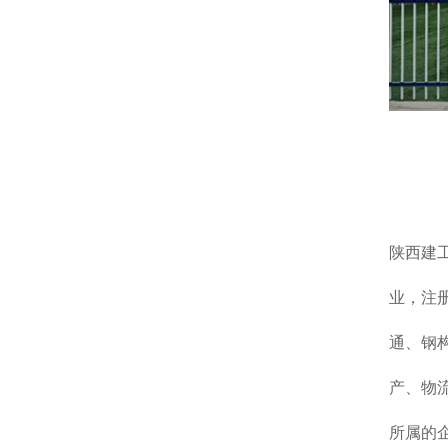
陕西建
业，注
通、钢
产、物
所属的