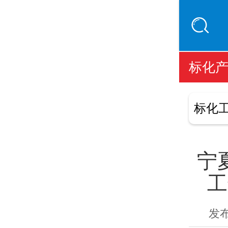
标化
标化
宁
工
发布