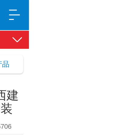
产品
西建
安装
706