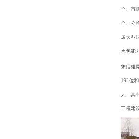
个、市
个、公
属大型
承包能
凭借雄厚
191
人，其中
工程建